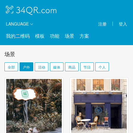
LANGUAGE
注册
登入
我的二维码
模板
功能
场景
方案
场景
全部
户外
活动
媒体
商品
节日
个人