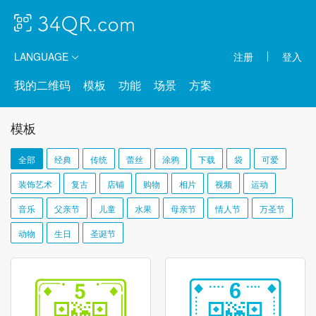
LANGUAGE
注册
登入
我的二维码
模板
功能
场景
方案
模板
全部
经典
传统
蕾丝
涂鸦
下载
袋
可爱
装饰艺术
复古
店铺
购物
相片
视频
运动
音乐
父亲节
儿童
水果
母亲节
情人节
万圣节
动物
生日
圣诞节