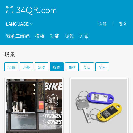
LANGUAGE
注册
登入
我的二维码
模板
功能
场景
方案
场景
全部
户外
活动
媒体
商品
节日
个人