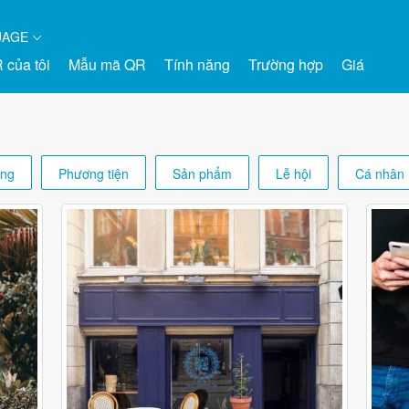
UAGE
 của tôi
Mẫu mã QR
Tính năng
Trường hợp
Giá
ộng
Phương tiện
Sản phẩm
Lễ hội
Cá nhân