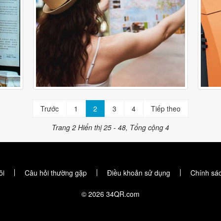
Trước
1
2
3
4
Tiếp theo
Trang 2
Hiển thị 25 - 48, Tổng cộng 4
ôi
Câu hỏi thường gặp
Điều khoản sử dụng
Chính sá
© 2026 34QR.com