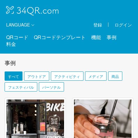
LANGUAGE
登録
ログイン
QRコード
QRコードテンプレート
機能
事例
料金
事例
すべて
アウトドア
アクティビティ
メディア
商品
フェスティバル
パーソナル