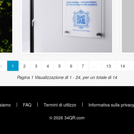
ro
1
2
3
4
5
6
7
...
13
14
Pagina 1
Visualizzazione di 1 - 24, per un totale di 14
 siamo
FAQ
Termini di utilizzo
Informativa sulla privac
© 2026 34QR.com