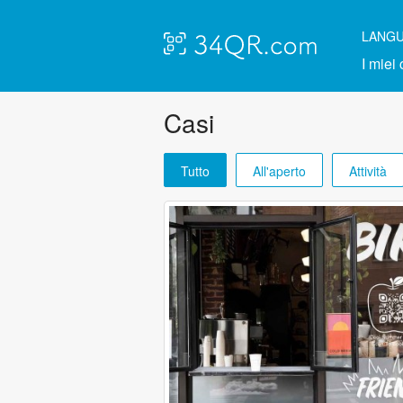
LANG
I miei
Casi
Tutto
All'aperto
Attività