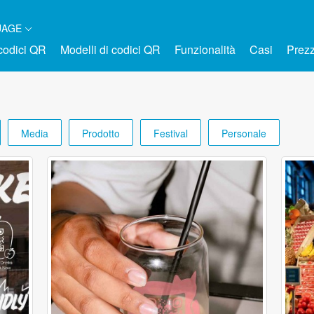
UAGE
 codici QR
Modelli di codici QR
Funzionalità
Casi
Prezz
Media
Prodotto
Festival
Personale