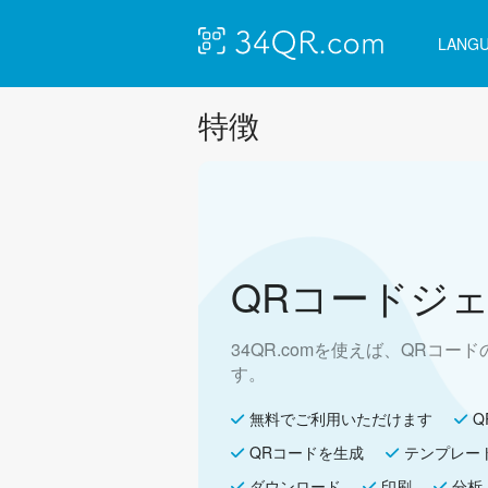
LANG
特徴
QRコードジ
34QR.comを使えば、QRコ
す。
無料でご利用いただけます
Q
QRコードを生成
テンプレー
ダウンロード
印刷
分析