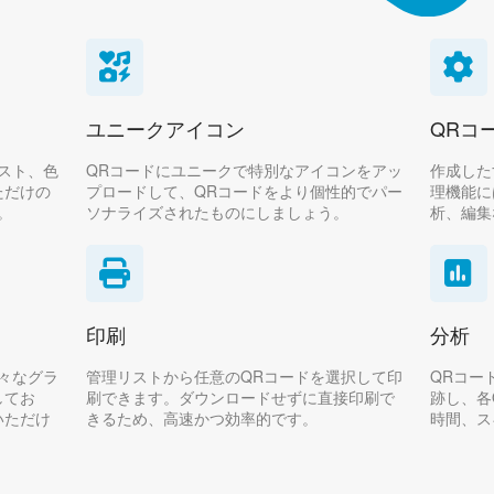
ユニークアイコン
QRコ
スト、色
QRコードにユニークで特別なアイコンをアッ
作成した
ただけの
プロードして、QRコードをより個性的でパー
理機能に
。
ソナライズされたものにしましょう。
析、編集
印刷
分析
様々なグラ
管理リストから任意のQRコードを選択して印
QRコー
してお
刷できます。ダウンロードせずに直接印刷で
跡し、各
いただけ
きるため、高速かつ効率的です。
時間、ス