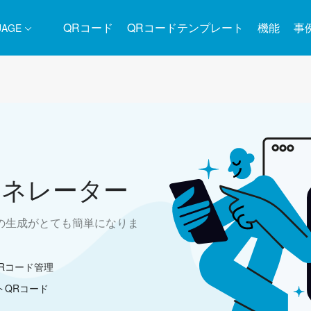
QRコード
QRコードテンプレート
機能
事
UAGE
ェネレーター
ードの生成がとても簡単になりま
Rコード管理
トQRコード