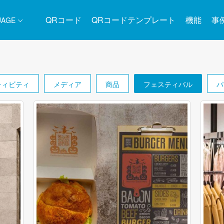
QRコード
QRコードテンプレート
機能
事
UAGE
ティビティ
メディア
商品
フェスティバル
パ