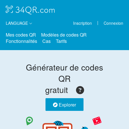
LANGUAGE
Inscription
Connexion
Mes codes QR
Modèles de codes QR
Fonctionnalités
Cas
Tarifs
Générateur de codes
QR
gratuit
Explorer