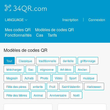
LANGUAGE
Inscription
Connexion
Mes codes QR
Modèles de codes QR
Fonctionnalités
Cas
Tarifs
Modèles de codes QR
Tout
Classique
traditionnelle
dentelle
griffonnage
télécharger
Sac
mignonne
Art déco
Ancien
Magasin
Achats
Photo
Vidéo
Sport
musique
Fête des pères
enfants
Fruit
Saint-Valentin
Halloween
Fête des Mères
Animal
Anniversaire
Noël