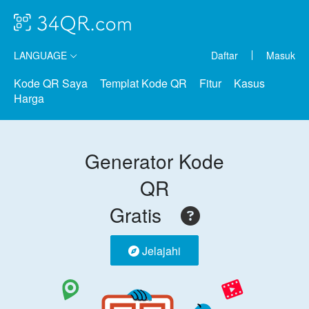
LANGUAGE
Daftar
Masuk
Kode QR Saya
Templat Kode QR
Fitur
Kasus
Harga
Generator Kode
QR
Gratis
Jelajahi