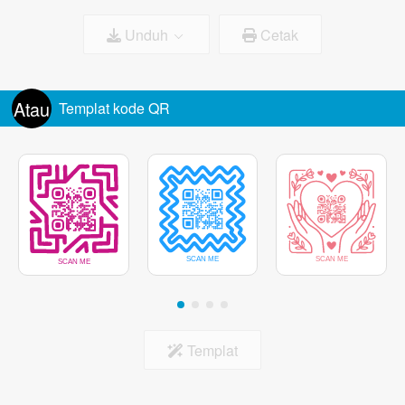
Unduh
Cetak
Warna bingkai
Ukuran logo:
100%
Hapus latar belakang di belakang Logo
Atau
Templat kode QR
Pusat penanda
Templat