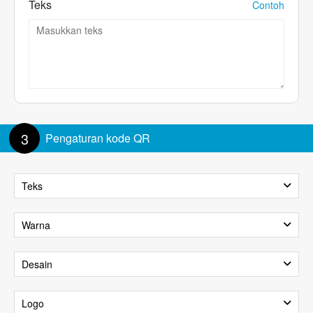
Teks
Contoh
3
Pengaturan kode QR
Teks
Tampilkan Teks
Warna
Latar belakang
Latar depan
Desain
Ukuran teks:
100%
Pola
Logo