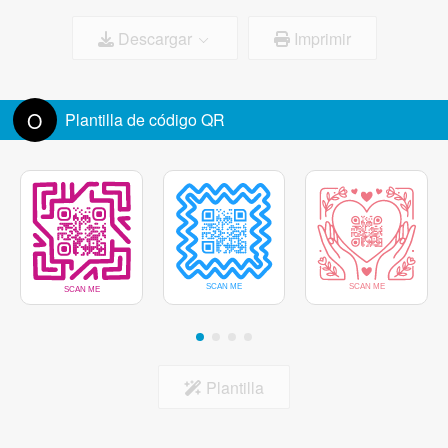
Descargar
Imprimir
Color del marco
Tamaño del logotipo:
100%
Eliminar el fondo detrás del logotipo
O
Plantilla de código QR
Centro del marcador
Plantilla