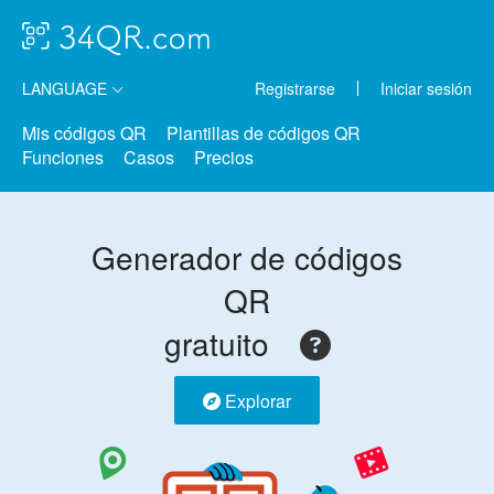
LANGUAGE
Registrarse
Iniciar sesión
Mis códigos QR
Plantillas de códigos QR
Funciones
Casos
Precios
Generador de códigos
QR
gratuito
Explorar