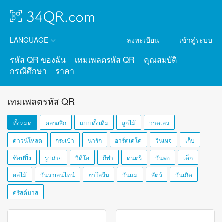
LANGUAGE
ลงทะเบียน
เข้าสู่ระบบ
รหัส QR ของฉัน
เทมเพลตรหัส QR
คุณสมบัติ
กรณีศึกษา
ราคา
เทมเพลตรหัส QR
ทั้งหมด
คลาสสิก
แบบดั้งเดิม
ลูกไม้
วาดเล่น
ดาวน์โหลด
กระเป๋า
น่ารัก
อาร์ตเดโค
วินเทจ
เก็บ
ช้อปปิ้ง
รูปถ่าย
วิดีโอ
กีฬา
ดนตรี
วันพ่อ
เด็ก
ผลไม้
วันวาเลนไทน์
ฮาโลวีน
วันแม่
สัตว์
วันเกิด
คริสต์มาส