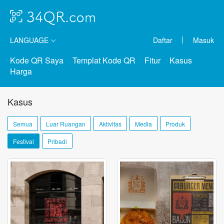
LANGUAGE
Daftar
Masuk
Kode QR Saya
Templat Kode QR
Fitur
Kasus
Harga
Kasus
Semua
Luar Ruangan
Aktivitas
Media
Produk
Festival
Pribadi