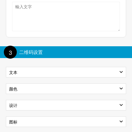
3
二维码设置
文本
文本內容
颜色
背景
前景色
设计
文本大小:
100%
样式
图标
透明背景
渐变色
文本颜色