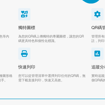
獨特圖標
QR碼
色等內
為您的QR碼上傳獨特的專屬圖標，讓您的QR
管理所有
碼更具特色和個性化標識。
註，列印
快速列印
追蹤分
多種圖形格
您可以從管理清單中選擇列印任何的QR碼，無
實時追蹤
應手。
需下載直接列印，快速又高效。
個QR碼