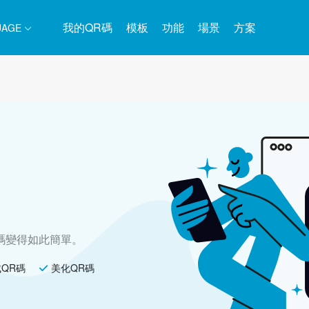
我的QR碼
模板
功能
場景
方案
UAGE
R碼變得如此簡單。
QR碼
美化QR碼