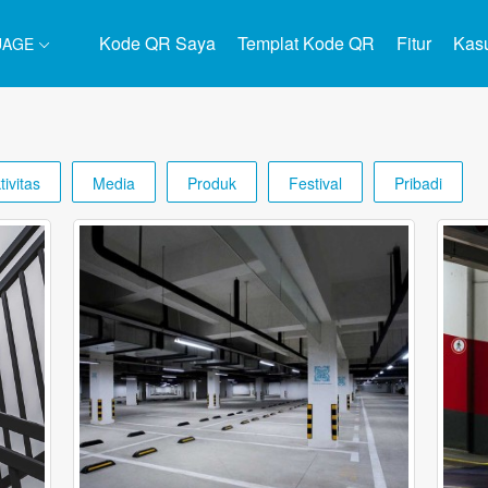
Kode QR Saya
Templat Kode QR
Fitur
Kas
UAGE
tivitas
Media
Produk
Festival
Pribadi