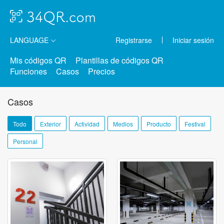
LANGUAGE
Registrarse
Iniciar sesión
Mis códigos QR
Plantillas de códigos QR
Funciones
Casos
Precios
Casos
Todo
Exterior
Actividad
Medios
Producto
Festival
Personal