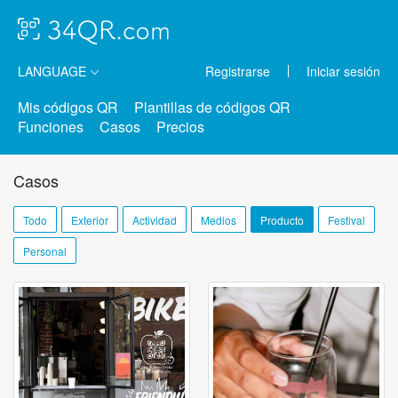
LANGUAGE
Registrarse
Iniciar sesión
Mis códigos QR
Plantillas de códigos QR
Funciones
Casos
Precios
Casos
Todo
Exterior
Actividad
Medios
Producto
Festival
Personal