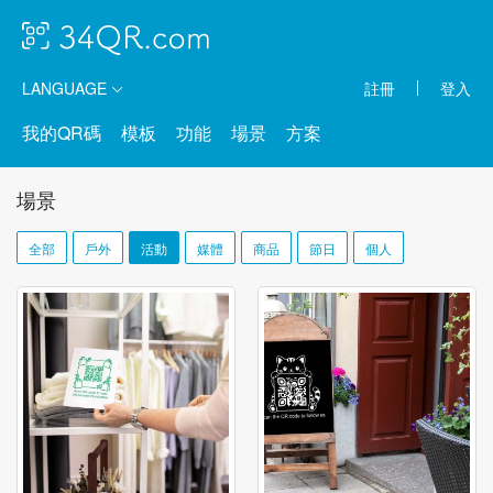
LANGUAGE
註冊
登入
我的QR碼
模板
功能
場景
方案
場景
全部
戶外
活動
媒體
商品
節日
個人