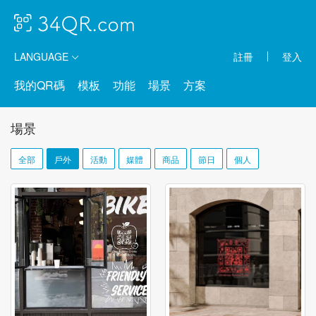
LANGUAGE
註冊
登入
我的QR碼
模板
功能
場景
方案
場景
全部
戶外
活動
媒體
商品
節日
個人