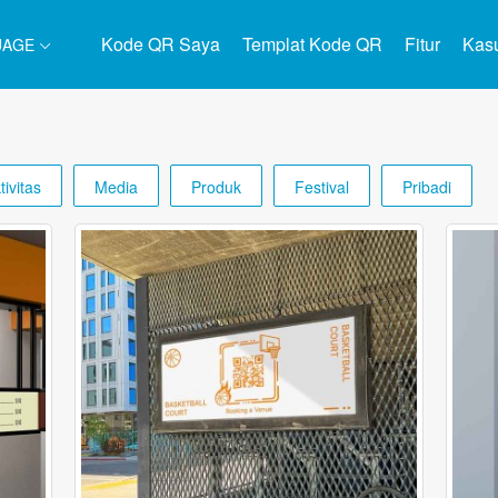
Kode QR Saya
Templat Kode QR
Fitur
Kas
UAGE
tivitas
Media
Produk
Festival
Pribadi