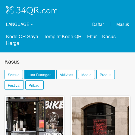
LANGUAGE
Daftar
Masuk
Kode QR Saya
Templat Kode QR
Fitur
Kasus
Harga
Kasus
Semua
Luar Ruangan
Aktivitas
Media
Produk
Festival
Pribadi