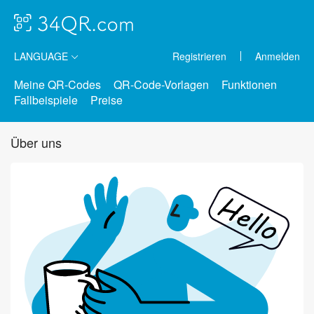
LANGUAGE
Registrieren
Anmelden
Meine QR-Codes
QR-Code-Vorlagen
Funktionen
Fallbeispiele
Preise
Über uns