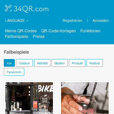
LANGUAGE
Registrieren
Anmelden
Meine QR-Codes
QR-Code-Vorlagen
Funktionen
Fallbeispiele
Preise
Fallbeispiele
Alle
Outdoor
Aktivität
Medien
Produkt
Festival
Persönlich