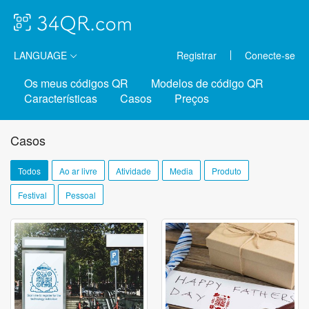
LANGUAGE
Registrar
Conecte-se
Os meus códigos QR
Modelos de código QR
Características
Casos
Preços
Casos
Todos
Ao ar livre
Atividade
Media
Produto
Festival
Pessoal