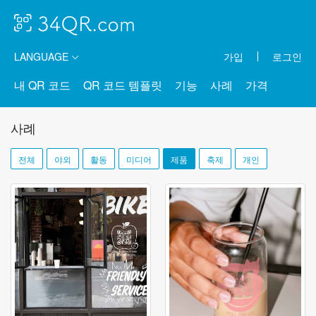
LANGUAGE
가입
로그인
내 QR 코드
QR 코드 템플릿
기능
사례
가격
사례
전체
야외
활동
미디어
제품
축제
개인