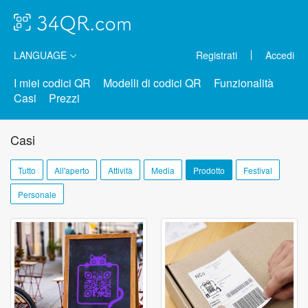
LANGUAGE
Registrati
Accedi
I miei codici QR
Modelli di codici QR
Funzionalità
Casi
Prezzi
Casi
Tutto
All'aperto
Attività
Media
Prodotto
Festival
Personale