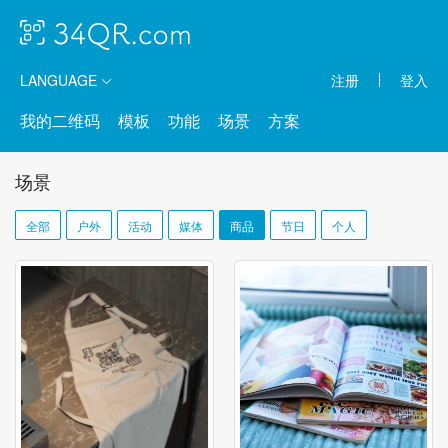
LANGUAGE
注册
登入
我的二维码
模板
功能
场景
方案
场景
全部
户外
活动
媒体
商品
节日
个人