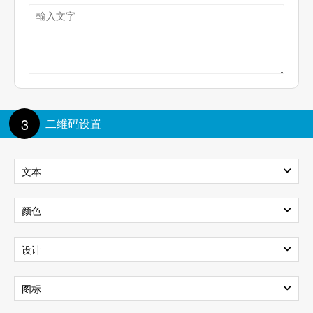
3
二维码设置
文本
文本內容
颜色
背景
前景色
设计
文本大小:
100%
样式
图标
透明背景
渐变色
文本颜色