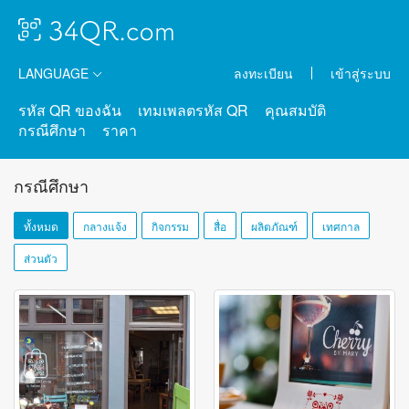
LANGUAGE
ลงทะเบียน
เข้าสู่ระบบ
รหัส QR ของฉัน
เทมเพลตรหัส QR
คุณสมบัติ
กรณีศึกษา
ราคา
กรณีศึกษา
ทั้งหมด
กลางแจ้ง
กิจกรรม
สื่อ
ผลิตภัณฑ์
เทศกาล
ส่วนตัว