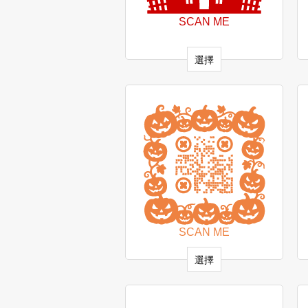
選擇
選擇