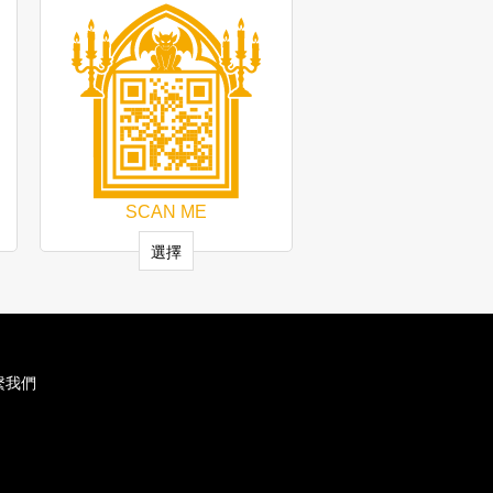
選擇
繫我們