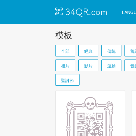
LANG
模板
全部
經典
傳統
蕾
相片
影片
運動
音
聖誕節