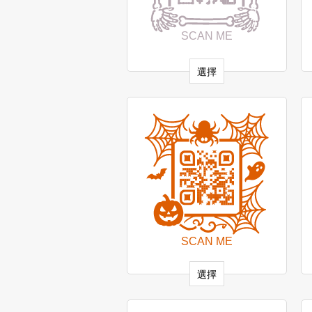
選擇
選擇