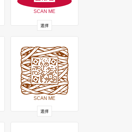
選擇
選擇