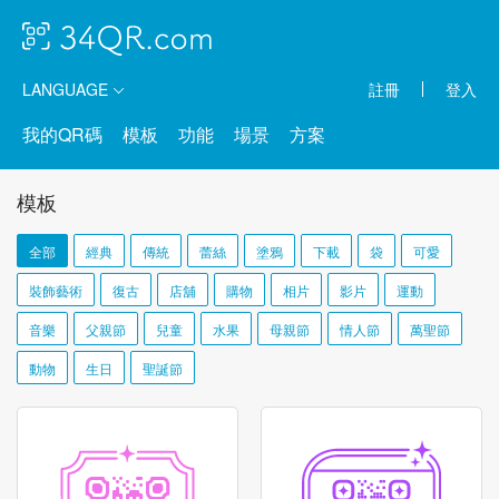
LANGUAGE
註冊
登入
我的QR碼
模板
功能
場景
方案
模板
全部
經典
傳統
蕾絲
塗鴉
下載
袋
可愛
裝飾藝術
復古
店舖
購物
相片
影片
運動
音樂
父親節
兒童
水果
母親節
情人節
萬聖節
動物
生日
聖誕節