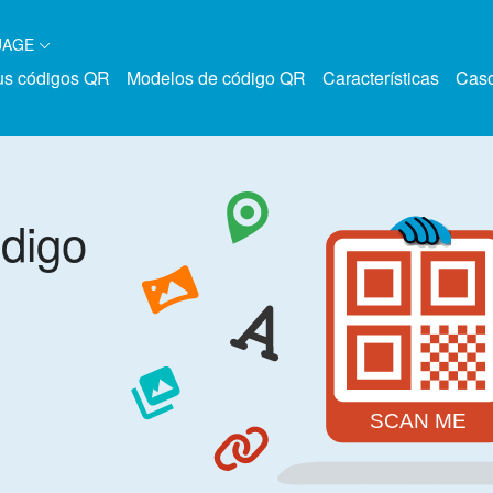
UAGE
s códigos QR
Modelos de código QR
Características
Cas
digo