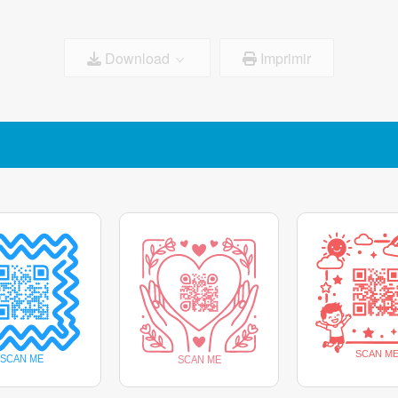
Download
Imprimir
Tamanho do logótipo:
100%
ipo