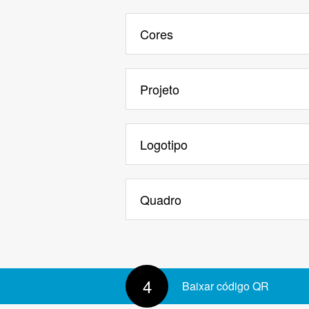
Mostrar texto
Cores
Fundo
Projeto
Cor do texto
Padrão
Fundo transparente
Logotipo
Quadro
Borda do marcador
4
Baixar código QR