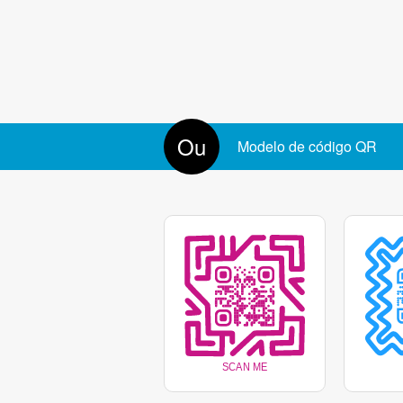
Centro do marcador
Cor da moldura
Remover fundo atrás do logót
Ou
Modelo de código QR
Cor do marcador