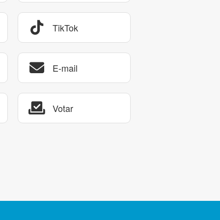
TikTok
E-mail
Votar