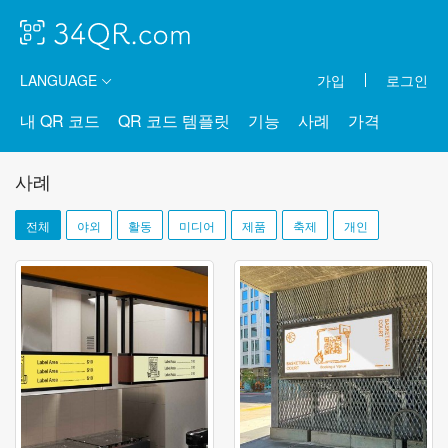
LANGUAGE
가입
로그인
내 QR 코드
QR 코드 템플릿
기능
사례
가격
사례
전체
야외
활동
미디어
제품
축제
개인