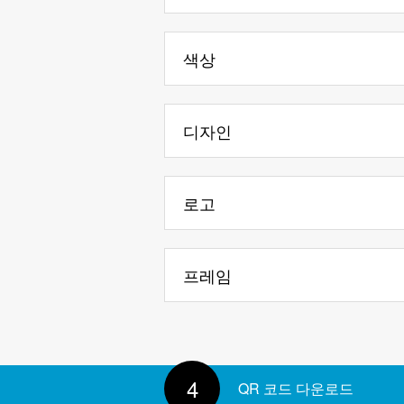
텍스트 표시
색상
배경
디자인
텍스트 색상
패턴
투명 배경
로고
프레임
마커 테두리
4
QR 코드 다운로드