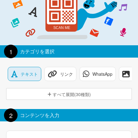
1
カテゴリを選択
テキスト
リンク
WhatsApp
画
すべて展開(30種類)
2
コンテンツを入力