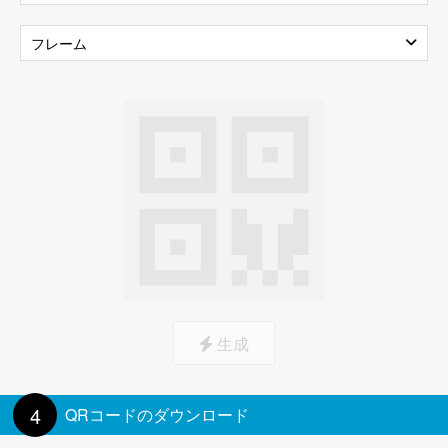
透明な背景
グラデーション
テキストの色
フレーム
クリックしてロゴをアップロード
マーカーの境界線
生成
4
QRコードのダウンロード