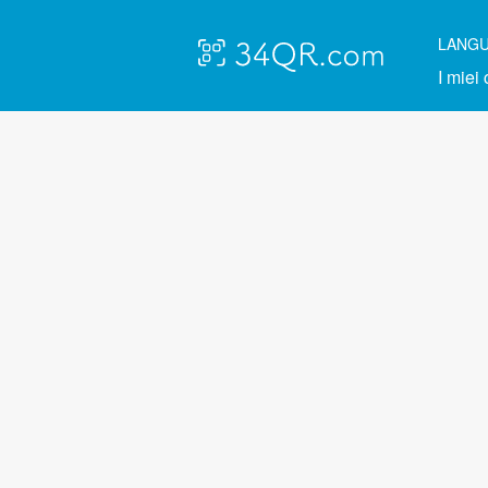
LANG
I miei