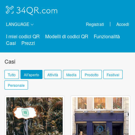
LANGUAGE
Registrati
Accedi
I miei codici QR
Modelli di codici QR
Funzionalità
Casi
Prezzi
Casi
Tutto
All'aperto
Attività
Media
Prodotto
Festival
Personale