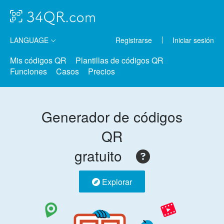
LANGUAGE
Registrarse
Iniciar sesión
Mis códigos QR
Plantillas de códigos QR
Funciones
Casos
Precios
Generador de códigos
QR
gratuito
Explorar