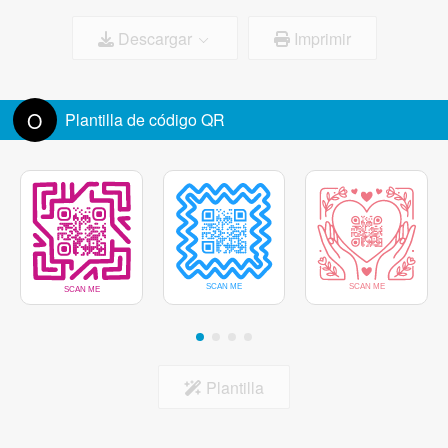
Descargar
Imprimir
Color del marco
Tamaño del logotipo:
100%
Eliminar el fondo detrás del logotipo
O
Plantilla de código QR
Centro del marcador
Plantilla