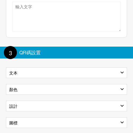
3
QR碼設置
文本
文本內容
顏色
背景
前景色
設計
文本大小:
100%
樣式
圖標
透明背景
漸變色
文本顏色