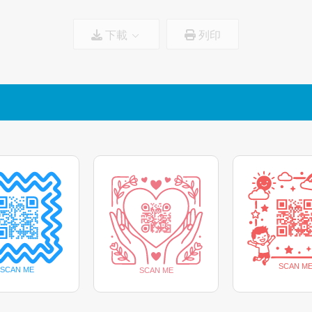
下載
列印
圖標尺寸:
100%