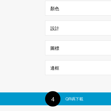
文本內容
顏色
背景
設計
文本顏色
樣式
透明背景
圖標
邊框
標記邊框
4
QR碼下載