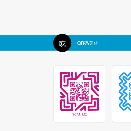
標記中心
邊框顏色
刪除圖標後面的背景
或
QR碼美化
標記顏色